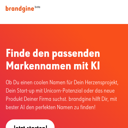
Finde den passenden
Marken­namen
mit KI
Ob Du einen coolen Namen für Dein Herzensprojekt,
Dein Start-up mit Unicorn-Potenzial oder das neue
Produkt Deiner Firma suchst. brandgine hilft Dir, mit
bester AI den perfekten Namen zu finden!
Jetzt starten!